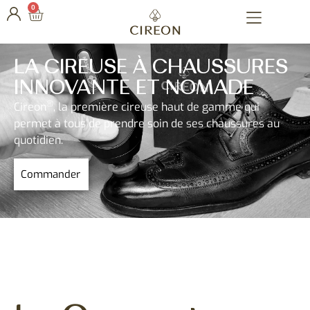
0
LA CIREUSE À CHAUSSURES
INNOVANTE ET NOMADE
®
Cireon
, la première cireuse haut de gamme qui
permet à tous de prendre soin de ses chaussures au
quotidien.
Commander