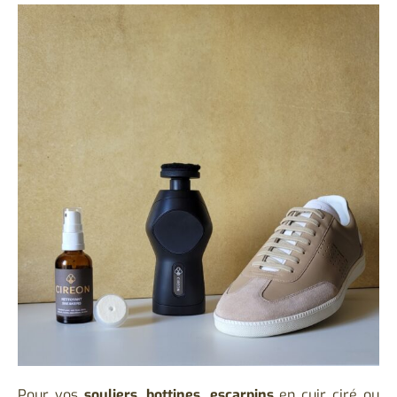
Pour vos
souliers
,
bottines,
escarpins
en cuir ciré ou